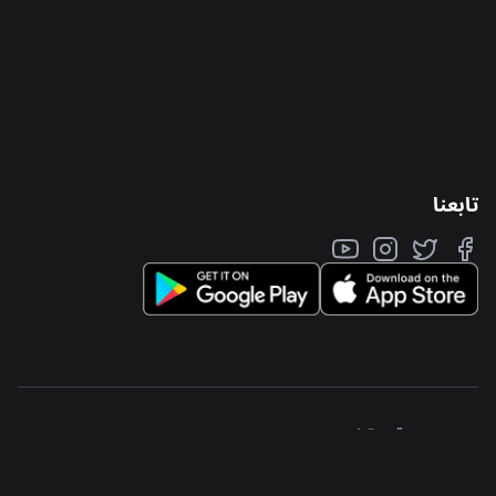
تابعنا
جواكر منطقة حرة ذ.م.م
شارع السلام - برج-٤ ٥٤
المنتزه الشمالي - مبنى ٥