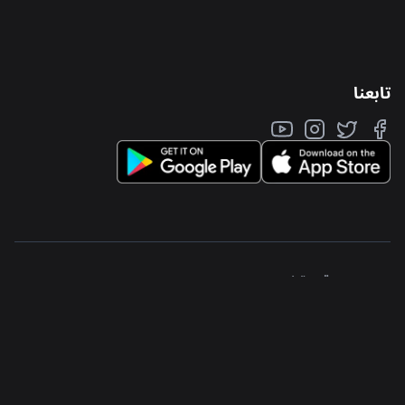
تابعنا
جواكر منطقة حرة ذ.م.م
شارع السلام - برج-٤ ٥٤
المنتزه الشمالي - مبنى ٥
أبو ظبي - الإمارات العربية المتحدة
صندوق البريد ٧٧٨٦٨
الخصوصية والشروط
من نحن
المتجر
الوظائف
الدعم